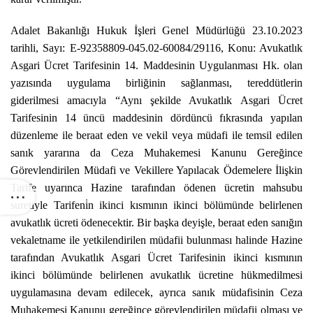
Adalet Bakanlığı Hukuk İşleri Genel Müdürlüğü 23.10.2023
tarihli, Sayı: E-92358809-045.02-60084/29116, Konu: Avukatlık
Asgari Ücret Tarifesinin 14. Maddesinin Uygulanması Hk. olan
yazısında uygulama birliğinin sağlanması, tereddütlerin
giderilmesi amacıyla “Aynı şekilde Avukatlık Asgari Ücret
Tarifesinin 14 üncü maddesinin dördüncü fıkrasında yapılan
düzenleme ile beraat eden ve vekil veya müdafi ile temsil edilen
sanık yararına da Ceza Muhakemesi Kanunu Gereğince
Görevlendirilen Müdafi ve Vekillere Yapılacak Ödemelere İlişkin
Tarife uyarınca Hazine tarafından ödenen ücretin mahsubu
suretiyle Tarifeni̇n ikinci kısmının ikinci bölümünde belirlenen
avukatlık ücreti ödenecektir. Bir başka deyişle, beraat eden sanığın
vekaletname ile yetkilendirilen müdafii bulunması halinde Hazine
tarafından Avukatlık Asgari Ücret Tarifesinin ikinci kısmının
ikinci bölümünde belirlenen avukatlık ücretine hükmedilmesi
uygulamasına devam edilecek, ayrıca sanık müdafisinin Ceza
Muhakemesi Kanunu gereğince görevlendirilen müdafii olması ve