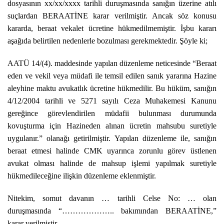
dosyasının xx/xx/xxxx tarihli duruşmasında sanığın üzerine atılı
suçlardan BERAATİNE karar verilmiştir. Ancak söz konusu
kararda, beraat vekalet ücretine hükmedilmemiştir. İşbu kararı
aşağıda belirtilen nedenlerle bozulması gerekmektedir. Şöyle ki;
AATÜ 14/(4). maddesinde yapılan düzenleme neticesinde “Beraat
eden ve vekil veya müdafi ile temsil edilen sanık yararına Hazine
aleyhine maktu avukatlık ücretine hükmedilir. Bu hüküm, sanığın
4/12/2004 tarihli ve 5271 sayılı Ceza Muhakemesi Kanunu
gereğince görevlendirilen müdafii bulunması durumunda
kovuşturma için Hazineden alınan ücretin mahsubu suretiyle
uygulanır.” olanağı getirilmiştir. Yapılan düzenleme ile, sanığın
beraat etmesi halinde CMK uyarınca zorunlu görev üstlenen
avukat olması halinde de mahsup işlemi yapılmak suretiyle
hükmedileceğine ilişkin düzenleme eklenmiştir.
Nitekim, somut davanın … tarihli Celse No: … olan
duruşmasında “……………….. bakımından BERAATİNE,”
karar verilmiştir.