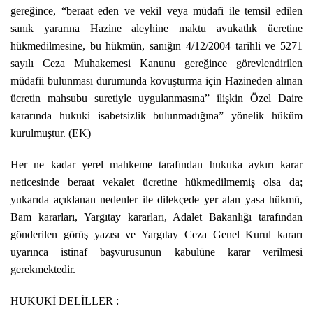
gereğince, “beraat eden ve vekil veya müdafi ile temsil edilen
sanık yararına Hazine aleyhine maktu avukatlık ücretine
hükmedilmesine, bu hükmün, sanığın 4/12/2004 tarihli ve 5271
sayılı Ceza Muhakemesi Kanunu gereğince görevlendirilen
müdafii bulunması durumunda kovuşturma için Hazineden alınan
ücretin mahsubu suretiyle uygulanmasına” ilişkin Özel Daire
kararında hukuki isabetsizlik bulunmadığına” yönelik hüküm
kurulmuştur. (EK)
Her ne kadar yerel mahkeme tarafından hukuka aykırı karar
neticesinde beraat vekalet ücretine hükmedilmemiş olsa da;
yukarıda açıklanan nedenler ile dilekçede yer alan yasa hükmü,
Bam kararları, Yargıtay kararları, Adalet Bakanlığı tarafından
gönderilen görüş yazısı ve Yargıtay Ceza Genel Kurul kararı
uyarınca istinaf başvurusunun kabulüne karar verilmesi
gerekmektedir.
HUKUKİ DELİLLER :