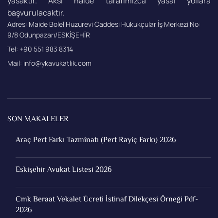
yasaktır. Aksi halde tarafımızca yasal yollara
başvurulacaktır.
Adres: Maide Bolel Huzurevi Caddesi Hukukçular İş Merkezi No:
9/8 Odunpazarı/ESKİŞEHİR
Tel: +90 551 983 8314
Mail: info@ykavukatlik.com
SON MAKALELER
Araç Pert Farkı Tazminatı (Pert Rayiç Farkı) 2026
Eskişehir Avukat Listesi 2026
Cmk Beraat Vekalet Ücreti İstinaf Dilekçesi Örneği Pdf-
2026