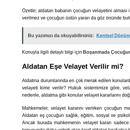
Özetle; aldatan babanın çocuğun velayetini alması 
verilmez ve çocuğun üstün yararı da göz önünde bulu
Bu yazımızı da okuyabilirsiniz:
Kentsel Dönüşüm
Konuyla ilgili detaylı bilgi için
Boşanmada Çocuğun V
Aldatan Eşe Velayet Verilir mi?
Aldatma durumlarında en çok merak edilen konulardan
velayeti kime verilir? Hukuk sistemimize göre, vel
nedenle, aldatma gibi konular velayet kararlarını doğ
Mahkemeler, velayet kararını verirken çocuğun madd
Aldatan eş çocuğun sağlık, eğitim, sosyal ve psikol
Ancak burada mahkemenin velayet kararı sadece 
konusunda daha yeterli olan taraf aldatan taraf olsa bi