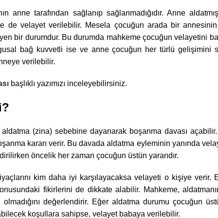
ın anne tarafından sağlanıp sağlanmadığıdır. Anne aldatmış
de velayet verilebilir. Mesela çocuğun arada bir annesinin 
eyen bir durumdur. Bu durumda mahkeme çocuğun velayetini bab
gusal bağ kuvvetli ise ve anne çocuğun her türlü gelişimini 
neye verilebilir.
ası
başlıklı yazımızı inceleyebilirsiniz.
i?
 aldatma (zina) sebebine dayanarak boşanma davası açabili
boşanma kararı verir. Bu davada aldatma eyleminin yanında vel
dirilirken öncelik her zaman çocuğun üstün yararıdır.
yaçlarını kim daha iyi karşılayacaksa velayeti o kişiye verir.
onusundaki fikirlerini de dikkate alabilir. Mahkeme, aldatman
p olmadığını değerlendirir. Eğer aldatma durumu çocuğun üstü
ilecek koşullara sahipse, velayet babaya verilebilir.