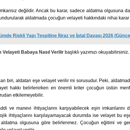
imkansız değildir. Ancak bu karar, sadece aldatma olgusuna da
ndurularak aldatmada çocuğun velayeti hakkındaki nihai karar ve
de Riskli Yapı Tespitine İtiraz ve İptal Davası 2026 (Günce
elayeti Babaya Nasıl Verilir
başlıklı yazımızı okuyabilirsiniz
 biri, aldatan eşe velayet verilir mi sorusudur. Peki, aldatm
ayet hakkı belirlenirken en önemli kriter çocuğun üstün menf
rudan etkilemeyebilir.
i ve manevi ihtiyaçlarını karşıyabilecek eşin imkanlarını di
ojik ihtiyaçlarını karşılayamayacak durumda ise velayet bu eş
aldatma olgusuna göre belirlenmez. Çocuğun eğitimi ve ge
le velayet verilir.