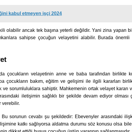
ğini kabul etmeyen işçi 2024
 olabilir ancak tek başına yeterli değildir. Yani zina yapan b
anlara sahipse çocuğun velayetini alabilir. Burada önemli o
et
çocukların velayetinin anne ve baba tarafından birlikte ku
 çocukların bakım, eğitim ve gelişimi ile ilgili kararları birlik
 ve sorumluluklara sahiptir. Mahkemenin ortak velayet kararı 
rasındaki iletişimin sağlıklı bir şekilde devam ediyor olması 
 verebilir.
? Bu sorunun cevabı şu şekildedir: Ebevenyler arasındaki iliş
i gelişimine katkı sağlıyorsa aldatma durumu söz konusu olsa b
in dikkat ettiği husus çocuğun üstün yararının sağlanmasıdır.