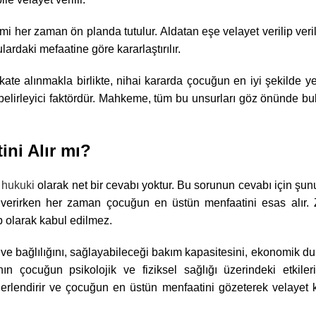
i her zaman ön planda tutulur. Aldatan eşe velayet verilip ver
ulardaki mefaatine göre kararlaştırılır.
ate alınmakla birlikte, nihai kararda çocuğun en iyi şekilde y
elirleyici faktördür. Mahkeme, tüm bu unsurları göz önünde b
ini Alır mı?
n
hukuki
olarak net bir cevabı yoktur. Bu sorunun cevabı için şunu
verirken her zaman çocuğun en üstün menfaatini esas alır. Z
p olarak kabul edilmez.
ve bağlılığını, sağlayabileceği bakım kapasitesini, ekonomik 
ın çocuğun psikolojik ve fiziksel sağlığı üzerindeki etkileri
ğerlendirir ve çocuğun en üstün menfaatini gözeterek velayet