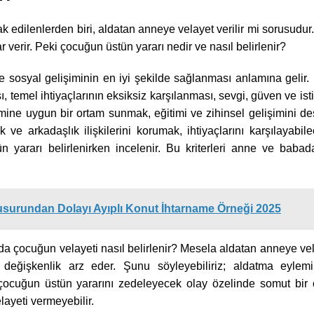
edilenlerden biri, aldatan anneye velayet verilir mi sorusud
 verir. Peki çocuğun üstün yararı nedir ve nasıl belirlenir?
ve sosyal gelişiminin en iyi şekilde sağlanması anlamına gelir
 temel ihtiyaçlarının eksiksiz karşılanması, sevgi, güven ve isti
mine uygun bir ortam sunmak, eğitimi ve zihinsel gelişimini d
ak ve arkadaşlık ilişkilerini korumak, ihtiyaçlarını karşılayabi
n yararı belirlenirken incelenir. Bu kriterleri anne ve baba
surundan Dolayı Ayıplı Konut İhtarname Örneği 2025
çocuğun velayeti nasıl belirlenir? Mesela aldatan anneye vela
eğişkenlik arz eder. Şunu söyleyebiliriz; aldatma eylemi
 çocuğun üstün yararını zedeleyecek olay özelinde somut bir 
ayeti vermeyebilir.