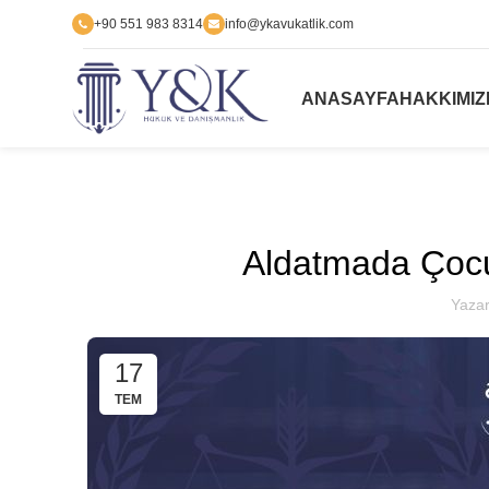
+90 551 983 8314
info@ykavukatlik.com
ANASAYFA
HAKKIMI
Aldatmada Çocuğ
Yaza
17
TEM