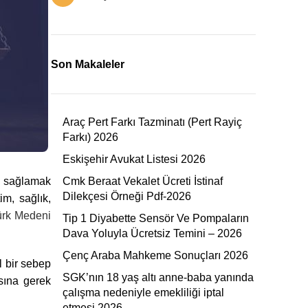
Son Makaleler
Araç Pert Farkı Tazminatı (Pert Rayiç
Farkı) 2026
Eskişehir Avukat Listesi 2026
Cmk Beraat Vekalet Ücreti İstinaf
ı sağlamak
Dilekçesi Örneği Pdf-2026
im, sağlık,
rk Medeni
Tip 1 Diyabette Sensör Ve Pompaların
Dava Yoluyla Ücretsiz Temini – 2026
Çenç Araba Mahkeme Sonuçları 2026
l bir sebep
SGK’nın 18 yaş altı anne-baba yanında
sına gerek
çalışma nedeniyle emekliliği iptal
etmesi 2026