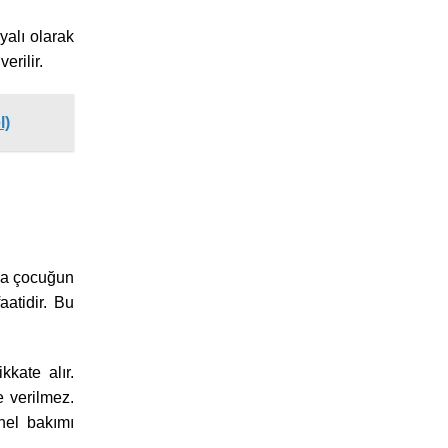
yalı olarak
rilir.
l)
.
ada çocuğun
aatidir. Bu
kkate alır.
e verilmez.
nel bakımı