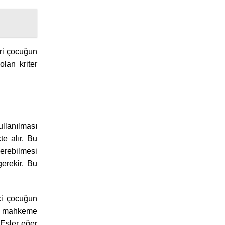
iri çocuğun
lan kriter
llanılması
te alır. Bu
verebilmesi
gerekir. Bu
ki çocuğun
ile mahkeme
 Eşler eğer