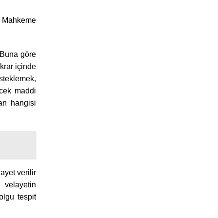
ur. Mahkeme
. Buna göre
krar içinde
esteklemek,
lecek maddi
dan hangisi
yet verilir
 velayetin
olgu tespit