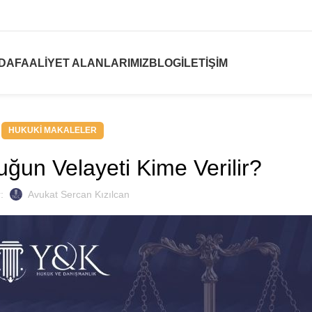
ZDA
FAALIYET ALANLARIMIZ
BLOG
İLETIŞIM
HUKUKI MAKALELER
un Velayeti Kime Verilir?
r:
Avukat Sercan Kızılcan