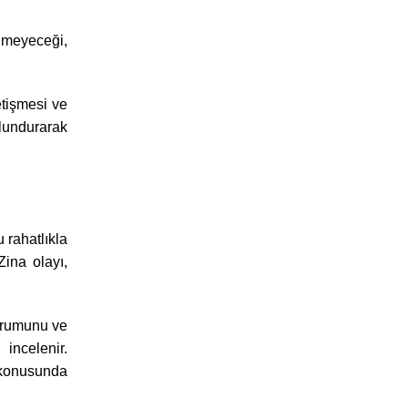
ilmeyeceği,
etişmesi ve
ulundurarak
 rahatlıkla
ina olayı,
durumunu ve
 incelenir.
 konusunda