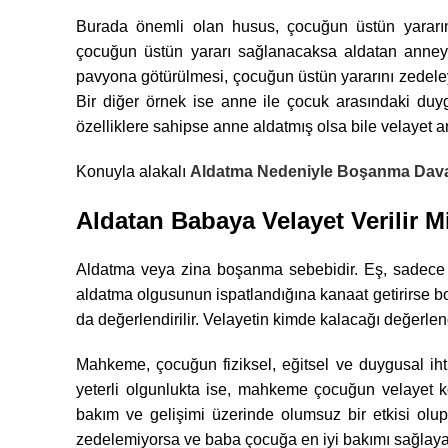
Burada önemli olan husus, çocuğun üstün yararın
çocuğun üstün yararı sağlanacaksa aldatan anneye 
pavyona götürülmesi, çocuğun üstün yararını zedel
Bir diğer örnek ise anne ile çocuk arasındaki duy
özelliklere sahipse anne aldatmış olsa bile velayet an
Konuyla alakalı
Aldatma Nedeniyle Boşanma Dav
Aldatan Babaya Velayet Verilir M
Aldatma veya zina boşanma sebebidir. Eş, sadece
aldatma olgusunun ispatlandığına kanaat getirirse 
da değerlendirilir. Velayetin kimde kalacağı değerlen
Mahkeme, çocuğun fiziksel, eğitsel ve duygusal ihti
yeterli olgunlukta ise, mahkeme çocuğun velayet k
bakım ve gelişimi üzerinde olumsuz bir etkisi olu
zedelemiyorsa ve baba çocuğa en iyi bakımı sağlayab