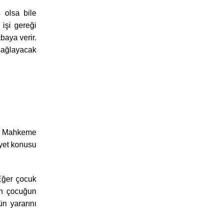
 olsa bile
işi gereği
aya verir.
sağlayacak
r. Mahkeme
ayet konusu
 Eğer çocuk
ın çocuğun
n yararını